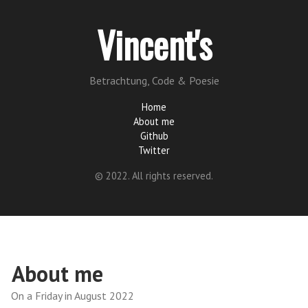
Vincent's
Betrachtung, Code & Poesie
Home
About me
Github
Twitter
© 2022. All rights reserved.
About me
On a Friday in August 2022